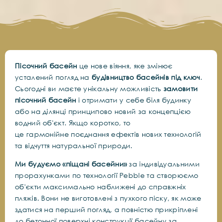
Пісочний басейн
це нове віяння, яке змінює
усталений погляд на
будівництво басейнів під ключ
.
Сьогодні ви маєте унікальну можливість
замовити
пісочний басейн
і отримати у себе біля будинку
або на ділянці принципово новий за концепцією
водний об'єкт. Якщо коротко, то
це
гармонійне
поєднання ефектів нових технологій
та відчуття натуральної природи.
Ми будуємо «піщані басейни»
за індивідуальними
прорахунками по технології Pebble та створюємо
об'єкти максимально наближені до справжніх
пляжів. Вони не виготовлені з пухкого піску, як може
здатися на перший погляд, а повністю прикріплені
до бетонної поверхні конструкції басейну за