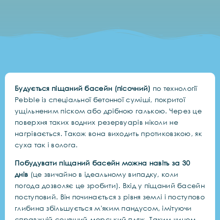
Будується піщаний басейн (пісочний)
по технології
Pebble із спеціальної бетонної суміші, покритої
ущільненим піском або дрібною галькою. Через це
поверхня таких водних резервуарів ніколи не
нагрівається. Також вона виходить протиковзкою, як
суха так і волога.
Побудувати
піщаний басейн можна навіть за 30
днів
(це звичайно в ідеальному випадку, коли
погода дозволяє це зробити). Вхід у піщаний басейн
поступовий. Він починається з рівня землі і поступово
глибина збільшується м'яким пандусом, імітуючи
справжній сонячний морський пляж. Таким чином,