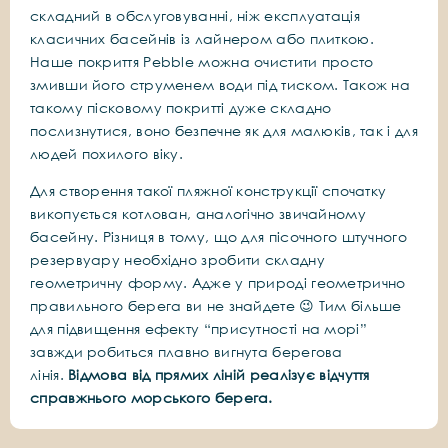
складний в обслуговуванні, ніж експлуатація
класичних басейнів із лайнером або плиткою.
Наше покриття Pebble можна очистити просто
змивши його струменем води під тиском. Також на
такому пісковому покритті дуже складно
послизнутися, воно безпечне як для малюків, так і для
людей похилого віку.
Для створення такої пляжної конструкції спочатку
викопується котлован, аналогічно звичайному
басейну. Різниця в тому, що для пісочного штучного
резервуару необхідно зробити складну
геометричну форму. Адже у природі геометрично
правильного берега ви не знайдете 😉 Тим більше
для підвищення ефекту “присутності на морі”
завжди робиться плавно вигнута берегова
лінія.
Відмова від прямих ліній реалізує відчуття
справжнього морського берега.