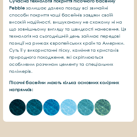
Сучасна технологія покриття пісочного басейну
Pebble
залишає далеко позаду всі звичайні
способи покриття чаші басейнів завдяки своїй
високій надійності, вишуканому не схожому ні на
що зовнішньому вигляду та швидкості нанесення. Ця
технологія на сьогоднішній день займає передові
позиції на ринках європейських країн та Америки.
Суть її у використанні піску, каміння та кристалів
природного походження, які скріплюються
особливим розчином цементу та спеціальних
полімерів.
Пісочні басейни мають кілька основних колірних
напрямків
: